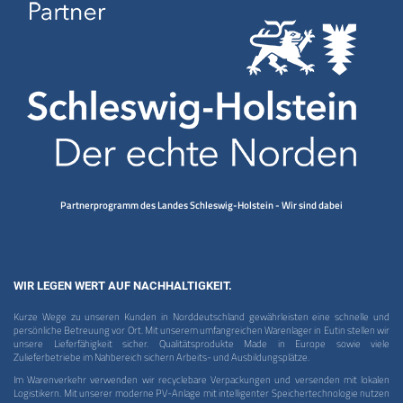
Partnerprogramm des Landes Schleswig-Holstein - Wir sind dabei
WIR LEGEN WERT AUF NACHHALTIGKEIT.
Kurze Wege zu unseren Kunden in Norddeutschland gewährleisten eine schnelle und
persönliche Betreuung vor Ort. Mit unserem umfangreichen Warenlager in Eutin stellen wir
unsere Lieferfähigkeit sicher. Qualitätsprodukte Made in Europe sowie viele
Zulieferbetriebe im Nahbereich sichern Arbeits- und Ausbildungsplätze.
Im Warenverkehr verwenden wir recyclebare Verpackungen und versenden mit lokalen
Logistikern. Mit unserer moderne PV-Anlage mit intelligenter Speichertechnologie nutzen