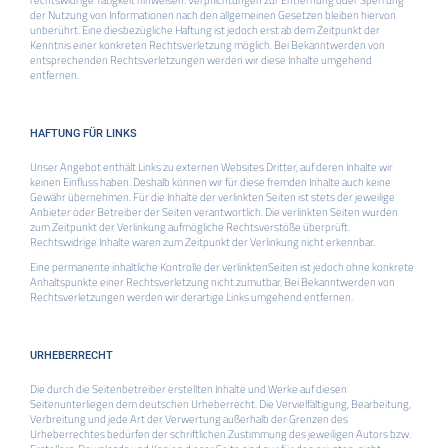
der Nutzung von Informationen nach den allgemeinen Gesetzen bleiben hiervon
unberührt. Eine diesbezügliche Haftung ist jedoch erst ab dem Zeitpunkt der
Kenntnis einer konkreten Rechtsverletzung möglich. Bei Bekanntwerden von
entsprechenden Rechtsverletzungen werden wir diese Inhalte umgehend
entfernen.
HAFTUNG FÜR LINKS
Unser Angebot enthält Links zu externen Websites Dritter, auf deren Inhalte wir
keinen Einfluss haben. Deshalb können wir für diese fremden Inhalte auch keine
Gewähr übernehmen. Für die Inhalte der verlinkten Seiten ist stets der jeweilige
Anbieter oder Betreiber der Seiten verantwortlich. Die verlinkten Seiten wurden
zum Zeitpunkt der Verlinkung aufmögliche Rechtsverstöße überprüft.
Rechtswidrige Inhalte waren zum Zeitpunkt der Verlinkung nicht erkennbar.
Eine permanente inhaltliche Kontrolle der verlinktenSeiten ist jedoch ohne konkrete
Anhaltspunkte einer Rechtsverletzung nicht zumutbar. Bei Bekanntwerden von
Rechtsverletzungen werden wir derartige Links umgehend entfernen.
URHEBERRECHT
Die durch die Seitenbetreiber erstellten Inhalte und Werke auf diesen
Seitenunterliegen dem deutschen Urheberrecht. Die Vervielfältigung, Bearbeitung,
Verbreitung und jede Art der Verwertung außerhalb der Grenzen des
Urheberrechtes bedürfen der schriftlichen Zustimmung des jeweiligen Autors bzw.