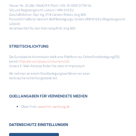
Steuer-Nr.: 26 284 19400 (FA Plön) / USt.-ID: DE813778134
Sitz und Registergericht: Lübeck / HRA 616 EU
Geschäftsführer: Dipl.-Ing. (FH) Carsten Röben, Jörg Witt
Persönlich haftend: Heinrich Wolf Beteiligungs-GmbH, HRB 819 EU (Registergericht
Lübeck)
Verantwortlich für den Internetauftritt: Jörg Witt
STREITSCHLICHTUNG
Die Europäische Kommission stellt eine Plattform zur OnlineStreitbeilegung(OS)
bereit:
https://ec.europa.eu/consumers/odr
Unsere E-Mail-Adresse finden Sie oben im Impressum.
Wir nehmen an einem Streitbeilegungsverfahren vor einer
Verbraucherschlichtungsstelle teil.
QUELLANGABEN FÜR VERWENDETE MEDIEN
Oliver Froh,
www.froh-werbung.de
DATENSCHUTZ EINSTELLUNGEN