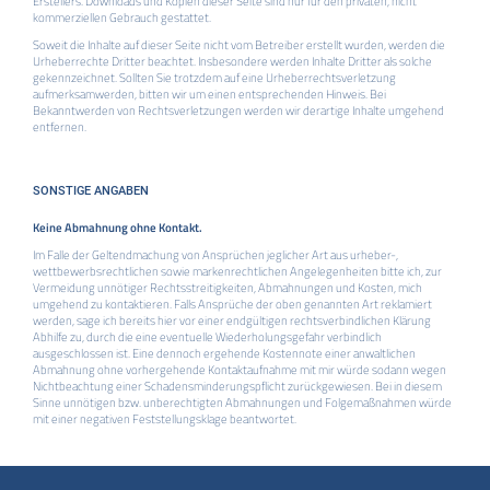
Erstellers. Downloads und Kopien dieser Seite sind nur für den privaten, nicht
kommerziellen Gebrauch gestattet.
Soweit die Inhalte auf dieser Seite nicht vom Betreiber erstellt wurden, werden die
Urheberrechte Dritter beachtet. Insbesondere werden Inhalte Dritter als solche
gekennzeichnet. Sollten Sie trotzdem auf eine Urheberrechtsverletzung
aufmerksamwerden, bitten wir um einen entsprechenden Hinweis. Bei
Bekanntwerden von Rechtsverletzungen werden wir derartige Inhalte umgehend
entfernen.
SONSTIGE ANGABEN
Keine Abmahnung ohne Kontakt.
Im Falle der Geltendmachung von Ansprüchen jeglicher Art aus urheber-,
wettbewerbsrechtlichen sowie markenrechtlichen Angelegenheiten bitte ich, zur
Vermeidung unnötiger Rechtsstreitigkeiten, Abmahnungen und Kosten, mich
umgehend zu kontaktieren. Falls Ansprüche der oben genannten Art reklamiert
werden, sage ich bereits hier vor einer endgültigen rechtsverbindlichen Klärung
Abhilfe zu, durch die eine eventuelle Wiederholungsgefahr verbindlich
ausgeschlossen ist. Eine dennoch ergehende Kostennote einer anwaltlichen
Abmahnung ohne vorhergehende Kontaktaufnahme mit mir würde sodann wegen
Nichtbeachtung einer Schadensminderungspflicht zurückgewiesen. Bei in diesem
Sinne unnötigen bzw. unberechtigten Abmahnungen und Folgemaßnahmen würde
mit einer negativen Feststellungsklage beantwortet.