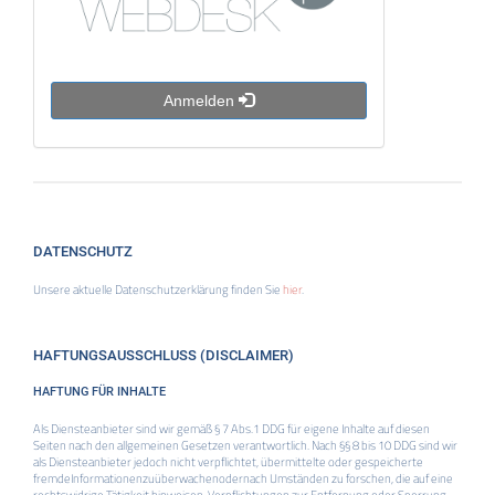
Anmelden
DATENSCHUTZ
Unsere aktuelle Datenschutzerklärung finden Sie
hier
.
HAFTUNGSAUSSCHLUSS (DISCLAIMER)
HAFTUNG FÜR INHALTE
Als Diensteanbieter sind wir gemäß § 7 Abs.1 DDG für eigene Inhalte auf diesen
Seiten nach den allgemeinen Gesetzen verantwortlich. Nach §§ 8 bis 10 DDG sind wir
als Diensteanbieter jedoch nicht verpflichtet, übermittelte oder gespeicherte
fremdeInformationenzuüberwachenodernach Umständen zu forschen, die auf eine
rechtswidrige Tätigkeit hinweisen. Verpflichtungen zur Entfernung oder Sperrung