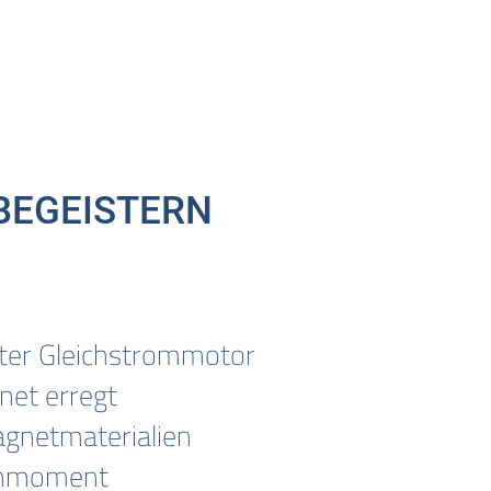
 BEGEISTERN
ter Gleichstrommotor
et erregt
gnetmaterialien
ehmoment