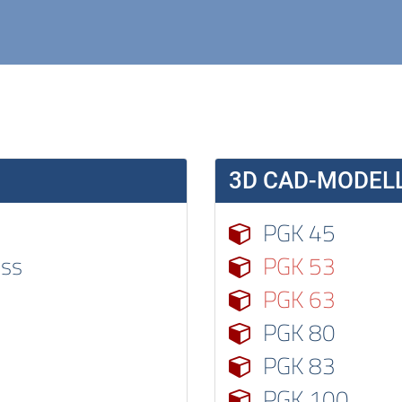
3D CAD-MODELL
PGK 45
uss
PGK 53
PGK 63
PGK 80
PGK 83
PGK 100