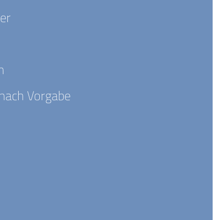
er
n
 nach Vorgabe