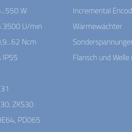
...550 W
Incremental Encod
s 3500 U/min
Wärmewächter
,9...62 Ncm
Sonderspannunge
s IP55
Flansch und Welle
E31
30, ZKS30
DE64, PD065