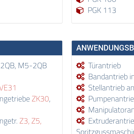
PGK 113
ANWENDUNGSBE
-2QB, M5-2QB
Türantrieb
Bandantrieb i
VE31
Stellantrieb a
ngetriebe
ZK30
,
Pumpenantrieb
Manipulatoran
ngetr.
Z3, Z5,
Extruderantrie
Spritzgussmaschi