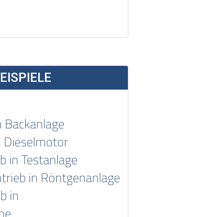
ISPIELE
n Backanlage
n Dieselmotor
 in Testanlage
trieb in Röntgenanlage
b in
ne