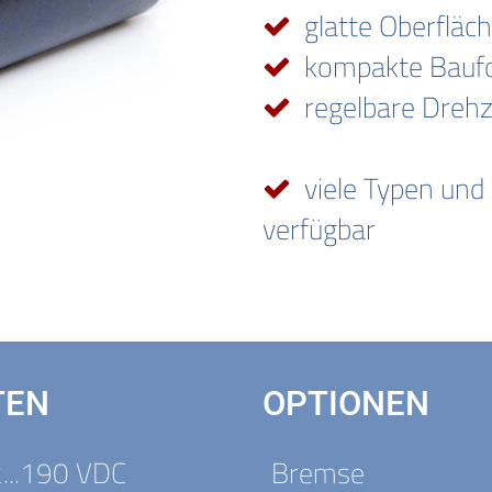
glatte Oberfläc
kompakte Bauf
regelbare Drehz
viele Typen und
verfügbar
TEN
OPTIONEN
...190 VDC
Bremse