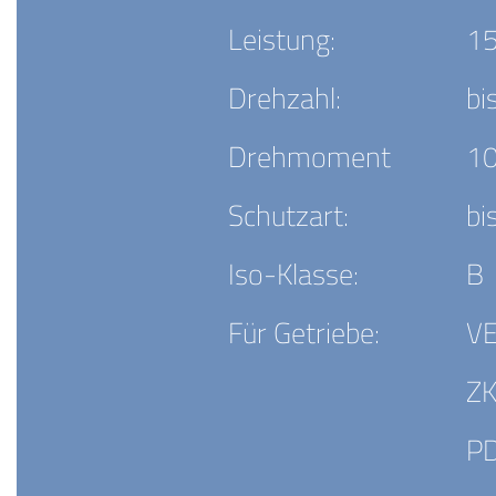
Leistung:
15
Drehzahl:
bi
Drehmoment
10
Schutzart:
bi
Iso-Klasse:
B
Für Getriebe:
V
ZK
P