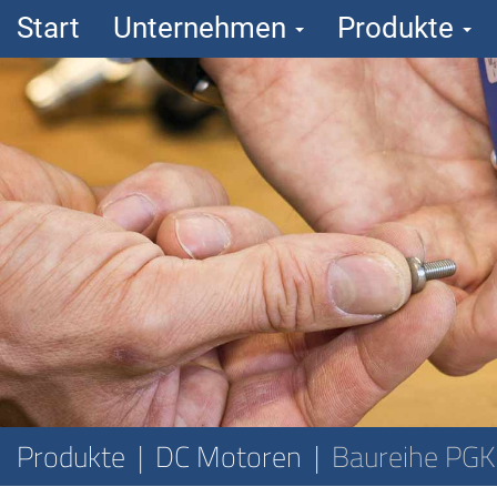
Start
Unternehmen
Produkte
Produkte
DC Motoren
Baureihe PGK