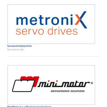
Servoantriebstechnik
Servocontroller
MiniMotor S.p.a Mechatronic Solutions