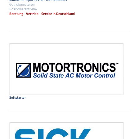
Getriebemotoren
Positionierantriebe
Beratung - Vertrieb - Service in Deutschland
Softstarter