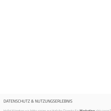
DATENSCHUTZ & NUTZUNGSERLEBNIS
Hallo! Könnten wir bitte einige zusätzliche Dienste für
Marketing
aktivieren?