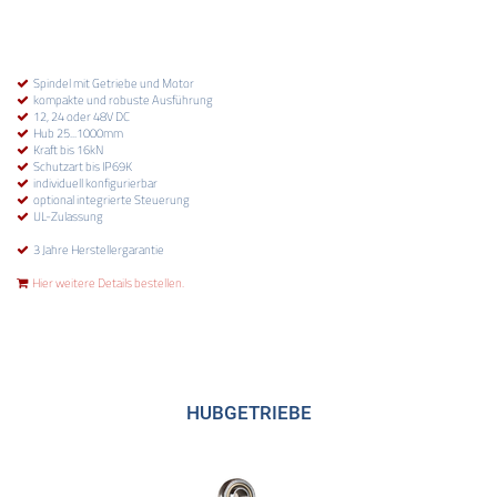
Spindel mit Getriebe und Motor
kompakte und robuste Ausführung
12, 24 oder 48V DC
Hub 25...1000mm
Kraft bis 16kN
Schutzart bis IP69K
individuell konfigurierbar
optional integrierte Steuerung
UL-Zulassung
3 Jahre Herstellergarantie
Hier weitere Details bestellen.
HUBGETRIEBE