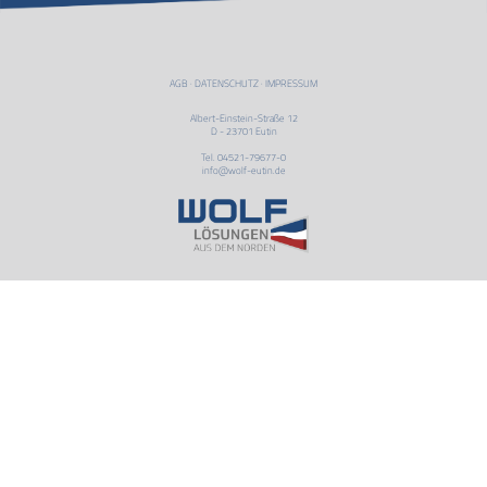
AGB
·
DATENSCHUTZ
·
IMPRESSUM
Albert-Einstein-Straße 12
D - 23701 Eutin
Tel. 04521-79677-0
info@wolf-eutin.de