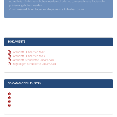
schnell wie möglich verschoben werden soll oder ob tonnenschwere Papierrollen
präzise angehoben werden.
Zusammen mit Ihnen finden wir die passende Antriebs-Lösung.
DOKUMENTE
Datenblatt Hubantrieb MA2
Datenblatt Hubantrieb MA3
Datenblatt Schubkette Linear Chain
Fragebogen Schubkette Linear Chain
3D CAD-MODELLE (.STP)