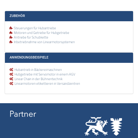
ZUBEHÖR
Steuerungen für Hubantriebe
Motoren und Getriebe für Hubgetriebe
Antriebe für Schubkette
Inbetriebnahme von Linearmotorsystemen
ANWENDUNGSBEISPIELE
Hubantrieb in Bäckereimaschinen
Hubgetriebe mit Servomotor in einem AGV
Linear Chain in der Bühnentechnik
Linearmotoren etikettieren in Versandzentren