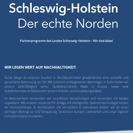
Partnerprogramm des Landes Schleswig-Holstein - Wir sind dabei
WIR LEGEN WERT AUF NACHHALTIGKEIT.
Kurze Wege zu unseren Kunden in Norddeutschland gewährleisten eine schnelle und
persönliche Betreuung vor Ort. Mit unserem umfangreichen Warenlager in Eutin stellen wir
unsere Lieferfähigkeit sicher. Qualitätsprodukte Made in Europe sowie viele
Zulieferbetriebe im Nahbereich sichern Arbeits- und Ausbildungsplätze.
Im Warenverkehr verwenden wir recyclebare Verpackungen und versenden mit lokalen
Logistikern. Mit unserer moderne PV-Anlage mit intelligenter Speichertechnologie nutzen
wir Sonnenenergie. In Kombination mit vernetzten E-Ladesäulen leisten wir so einen
wichtigen Beitrag zur CO2 Einsparung. So können Kunden, Lieferanten und unser eigener
Fuhrpark Solarstrom tanken.