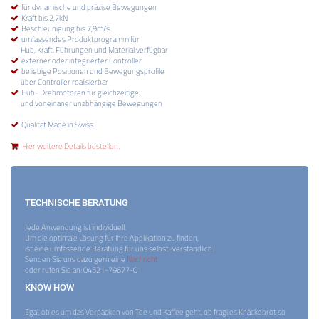
für dynamische und präzise Bewegungen
Kraft bis 2,7kN
Beschleunigung bis 7,9m/s
umfassendes Produktprogramm für
Hub, Kraft, Führungen und Material verfügbar
externer oder integrierter Controller
beliebige Positionen und Bewegungsprofile
über Controller realisierbar
Hub- Drehmotoren für gleichzeitige
und voneinaner unabhängige Bewegungen
Qualität Made in Swiss
Hier weitere Details bestellen.
TECHNISCHE BERATUNG
Jede Anwendung ist individuell.
Um die optimale Lösung für Ihre Applikation zu finden,
ist eine umfassende Beratung für uns selbst-verständlich.
Senden Sie uns dazu gern eine
Nachricht
oder rufen Sie an: 04521-79677-0
KNOW HOW
Egal, ob es um das Verpacken von Tee und Kaffee geht, ob fragiles Knäckebrot so