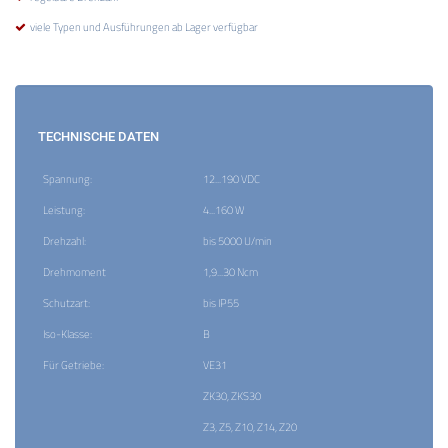
viele Typen und Ausführungen ab Lager verfügbar
TECHNISCHE DATEN
Spannung:
12...190 VDC
Leistung:
4...160 W
Drehzahl:
bis 5000 U/min
Drehmoment
1,9...30 Ncm
Schutzart:
bis IP55
Iso-Klasse:
B
Für Getriebe:
VE31
ZK30, ZKS30
Z3, Z5, Z10, Z14, Z20