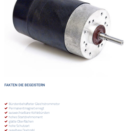
FAKTEN DIE BEGEISTERN
Bürstenbehafteter Gleichstrommotor
Permanentmagnet erregt
auswechselbare Kohlebürsten
hohes Startdrehmoment
glatte Oberflächen
hohe Schutzart
regelbare Drehzahl