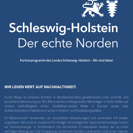
Partnerprogramm des Landes Schleswig-Holstein - Wir sind dabei
WIR LEGEN WERT AUF NACHHALTIGKEIT.
Kurze Wege zu unseren Kunden in Norddeutschland gewährleisten eine schnelle und
persönliche Betreuung vor Ort. Mit unserem umfangreichen Warenlager in Eutin stellen wir
unsere Lieferfähigkeit sicher. Qualitätsprodukte Made in Europe sowie viele
Zulieferbetriebe im Nahbereich sichern Arbeits- und Ausbildungsplätze.
Im Warenverkehr verwenden wir recyclebare Verpackungen und versenden mit lokalen
Logistikern. Mit unserer moderne PV-Anlage mit intelligenter Speichertechnologie nutzen
wir Sonnenenergie. In Kombination mit vernetzten E-Ladesäulen leisten wir so einen
wichtigen Beitrag zur CO2 Einsparung. So können Kunden, Lieferanten und unser eigener