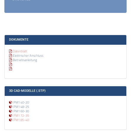
DOKUMENTE
Datenblatt
Elektrischer Anschluss
Betriebsanleitung
3D CAD-MODELLE (.STP)
PM1 40-20
PM1 48-25
PM1 60-30
PM1 72-35
PM1 85-40