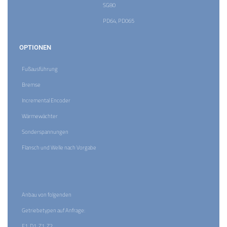
SG80
PD64, PD065
OPTIONEN
Fußausführung
Bremse
Incremental Encoder
Wärmewächter
Sonderspannungen
Flansch und Welle nach Vorgabe
Anbau von folgenden
Getriebetypen auf Anfrage:
E1, D1, Z1, Z2