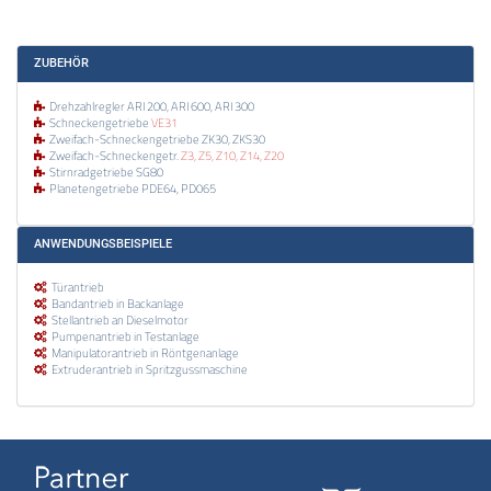
ZUBEHÖR
Drehzahlregler ARI 200, ARI 600, ARI 300
Schneckengetriebe
VE31
Zweifach-Schneckengetriebe ZK30, ZKS30
Zweifach-Schneckengetr.
Z3, Z5, Z10, Z14, Z20
Stirnradgetriebe SG80
Planetengetriebe PDE64, PD065
ANWENDUNGSBEISPIELE
Türantrieb
Bandantrieb in Backanlage
Stellantrieb an Dieselmotor
Pumpenantrieb in Testanlage
Manipulatorantrieb in Röntgenanlage
Extruderantrieb in Spritzgussmaschine