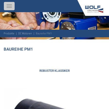
Toggle
navigation
Produkte
DC Motoren
Baureihe PM1
BAUREIHE PM1
ROBUSTER KLASSIKER