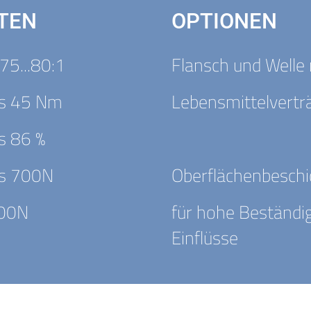
TEN
OPTIONEN
75...80:1
Flansch und Welle
is 45 Nm
Lebensmittelvertr
is 86 %
is 700N
Oberflächenbesch
00N
für hohe Beständi
Einflüsse