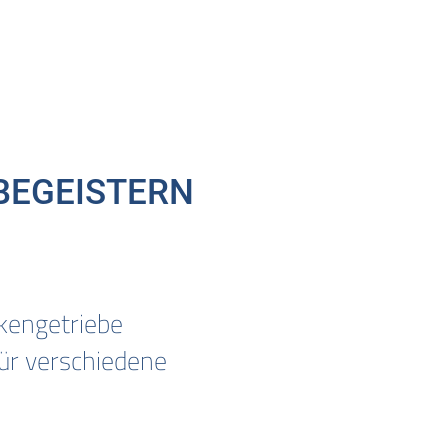
 BEGEISTERN
kengetriebe
r verschiedene