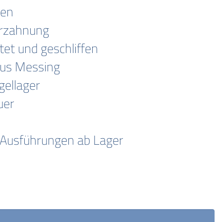
hen
rzahnung
et und geschliffen
us Messing
ellager
uer
 Ausführungen ab Lager