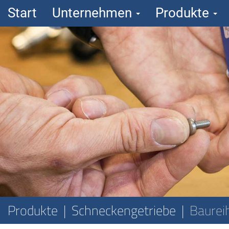
Start
Unternehmen
Produkte
Produkte
Schneckengetriebe
Baurei