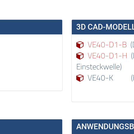
3D CAD-MODELL
VE40-D1-B
(D
VE40-D1-H
(
Einsteckwelle)
VE40-K (Flan
ANWENDUNGSBE