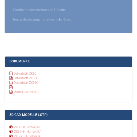
Oberflächenbeschichtungen für hohe
Beständigkeit gegen chemische Einflüsse
DOKUMENTE
Datenblatt ZK30
Datenblatt ZKS30
Datenblatt ZKS50
Montageanleitung
3D CAD-MODELLE (.STP)
ZK30-B (Vollwelle)
ZK30-H (Hohlwelle)
ZKS30-B (Vollwelle)