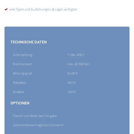
viele Typen und Ausführungen ab Lager verfügbar
TECHNISCHE DATEN
Untersetzung:
11,84...690:1
Drehmoment:
max. 30 (50) Nm
Wirkungsgrad:
bis 85 %
Radiallast:
300 N
Axiallast:
140 N
OPTIONEN
Flansch und Welle nach Vorgabe
Lebensmittelverträgliches Schmieröl