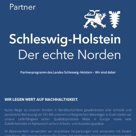
Partnerprogramm des Landes Schleswig-Holstein - Wir sind dabei
WIR LEGEN WERT AUF NACHHALTIGKEIT.
Kurze Wege zu unseren Kunden in Norddeutschland gewährleisten eine schnelle und
persönliche Betreuung vor Ort. Mit unserem umfangreichen Warenlager in Eutin stellen wir
unsere Lieferfähigkeit sicher. Qualitätsprodukte Made in Europe sowie viele
Zulieferbetriebe im Nahbereich sichern Arbeits- und Ausbildungsplätze.
Im Warenverkehr verwenden wir recyclebare Verpackungen und versenden mit lokalen
Logistikern. Mit unserer moderne PV-Anlage mit intelligenter Speichertechnologie nutzen