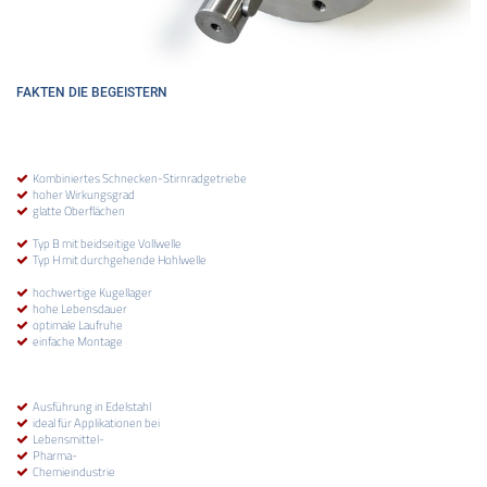
FAKTEN DIE BEGEISTERN
Kombiniertes Schnecken-Stirnradgetriebe
hoher Wirkungsgrad
glatte Oberflächen
Typ B mit beidseitige Vollwelle
Typ H mit durchgehende Hohlwelle
hochwertige Kugellager
hohe Lebensdauer
optimale Laufruhe
einfache Montage
Ausführung in Edelstahl
ideal für Applikationen bei
Lebensmittel-
Pharma-
Chemieindustrie