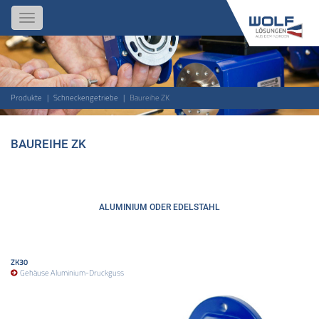
Toggle
navigation
Produkte
Schneckengetriebe
Baureihe ZK
BAUREIHE ZK
ALUMINIUM ODER EDELSTAHL
ZK30
Gehäuse Aluminium-Druckguss