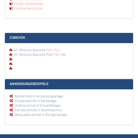
ZKS30-H (Hohlwelle)
Drehmomentstütze
ZUBEHÖR
AC-Motoren Baureihe
IGKU
,
IGLU
DC-Motoren Baureihe PGK,
PM1
, KG
ANWENDUNGSBEISPIELE
Bandantrieb in Verpackungsanlage
Pumpenantrieb in Backanlage
Drahtvorschub in Schweißanlage
Extruderantrieb in Textilmaschine
Manipulatorantrieb in Röntgenanlage