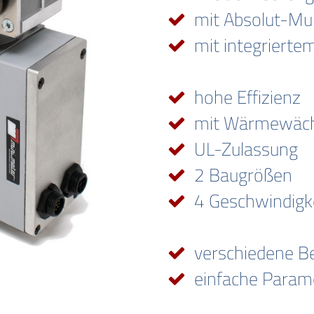
mit Absolut-Mul
mit integriertem
hohe Effizienz
mit Wärmewäch
UL-Zulassung
2 Baugrößen
4 Geschwindigk
verschiedene Be
einfache Parame