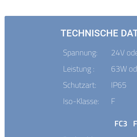
TECHNISCHE DA
Spannung:
24V od
Leistung :
63W od
Schutzart:
IP65
Iso-Klasse:
F
FC3