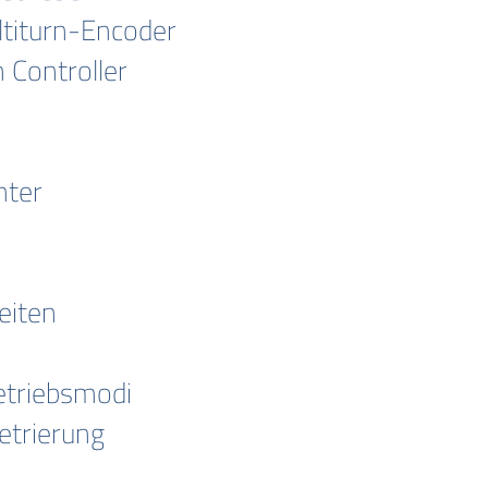
titurn-Encoder
 Controller
ter
eiten
triebsmodi
trierung