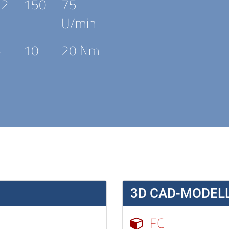
72
150
75
U/min
6
10
20 Nm
3D CAD-MODELL
FC