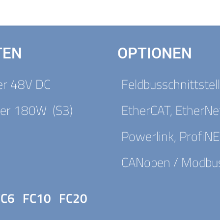
TEN
OPTIONEN
er 48V DC
Feldbusschnittstel
er 180W (S3)
EtherCAT, EtherNe
Powerlink, ProfiN
CANopen / Modbu
FC6
FC10
FC20