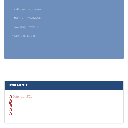
Feldbusschnittstellen:
EtherCAT, EtherNet/IP
Powerlink, ProfiNET
CANopen / Modbus
DOKUMENTE
Datenblatt FCL