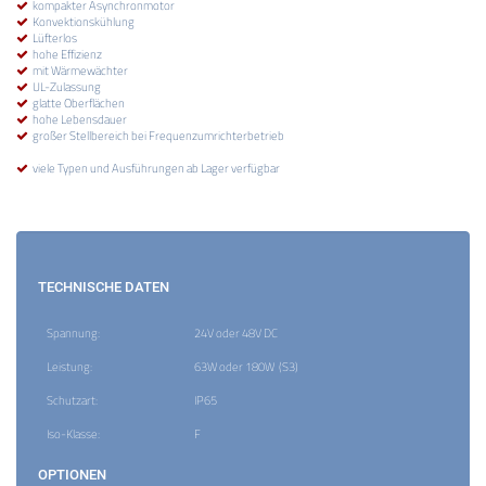
kompakter Asynchronmotor
Konvektionskühlung
Lüfterlos
hohe Effizienz
mit Wärmewächter
UL-Zulassung
glatte Oberflächen
hohe Lebensdauer
großer Stellbereich bei Frequenzumrichterbetrieb
viele Typen und Ausführungen ab Lager verfügbar
TECHNISCHE DATEN
Spannung:
24V oder 48V DC
Leistung:
63W oder 180W (S3)
Schutzart:
IP65
Iso-Klasse:
F
OPTIONEN