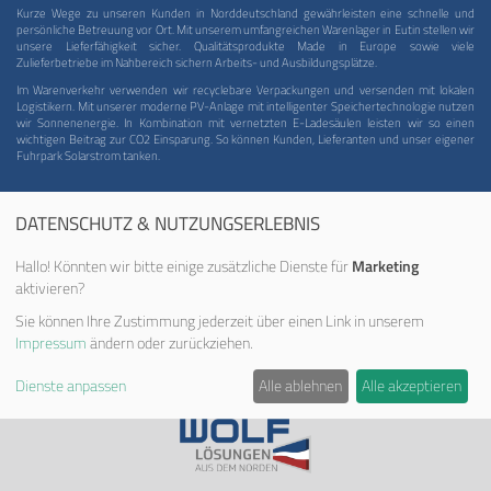
Kurze Wege zu unseren Kunden in Norddeutschland gewährleisten eine schnelle und
persönliche Betreuung vor Ort. Mit unserem umfangreichen Warenlager in Eutin stellen wir
unsere Lieferfähigkeit sicher. Qualitätsprodukte Made in Europe sowie viele
Zulieferbetriebe im Nahbereich sichern Arbeits- und Ausbildungsplätze.
Im Warenverkehr verwenden wir recyclebare Verpackungen und versenden mit lokalen
Logistikern. Mit unserer moderne PV-Anlage mit intelligenter Speichertechnologie nutzen
wir Sonnenenergie. In Kombination mit vernetzten E-Ladesäulen leisten wir so einen
wichtigen Beitrag zur CO2 Einsparung. So können Kunden, Lieferanten und unser eigener
Fuhrpark Solarstrom tanken.
DATENSCHUTZ & NUTZUNGSERLEBNIS
Hallo! Könnten wir bitte einige zusätzliche Dienste für
Marketing
aktivieren?
AGB
·
DATENSCHUTZ
·
IMPRESSUM
Sie können Ihre Zustimmung jederzeit über einen Link in unserem
Albert-Einstein-Straße 12
Impressum
ändern oder zurückziehen.
D - 23701 Eutin
Tel. 04521-79677-0
Dienste anpassen
Alle ablehnen
Alle akzeptieren
info@wolf-eutin.de