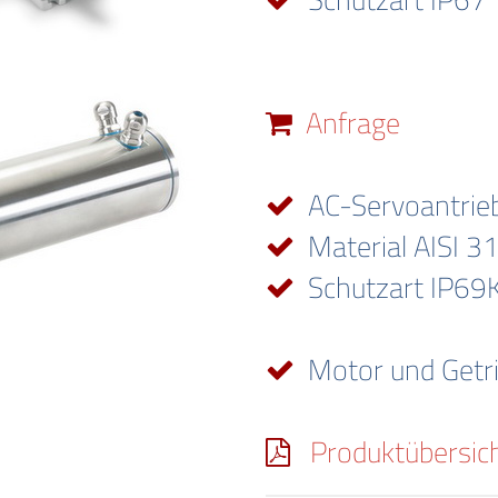
Anfrage
AC-Servoantriebe
Material AISI 3
Schutzart IP69
Motor und Getrie
Produktübersic