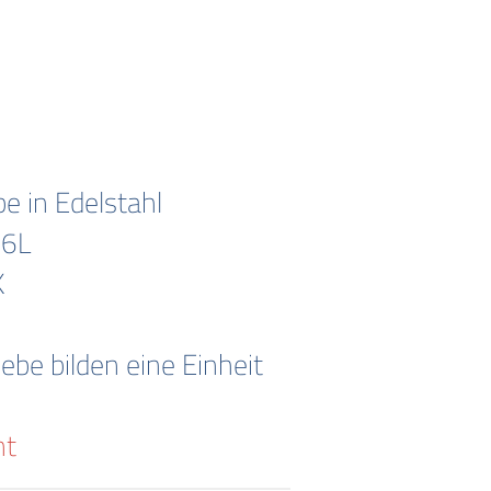
 in Edelstahl
16L
K
be bilden eine Einheit
ht