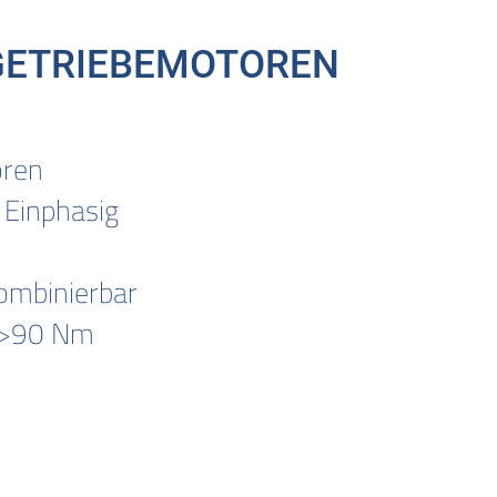
GETRIEBEMOTOREN
oren
 Einphasig
ombinierbar
>90 Nm