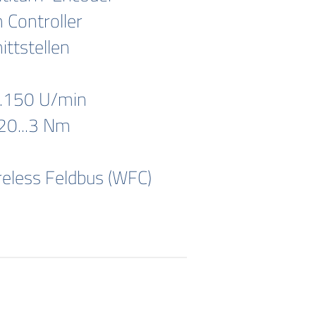
 Controller
ttstellen
..150 U/min
0...3 Nm
eless Feldbus (WFC)