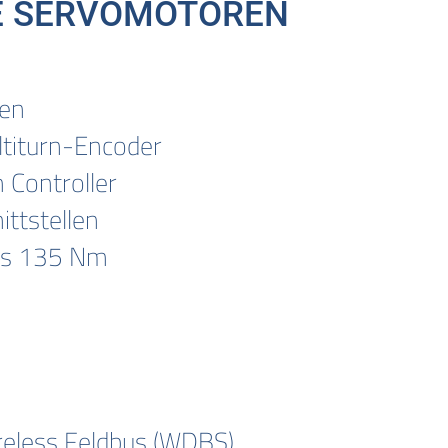
E SERVOMOTOREN
en
titurn-Encoder
 Controller
ttstellen
is 135 Nm
reless Feldbus (WDBS)