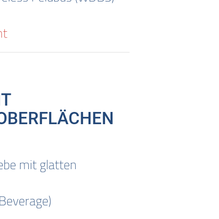
ht
IT
 OBERFLÄCHEN
be mit glatten
Beverage)