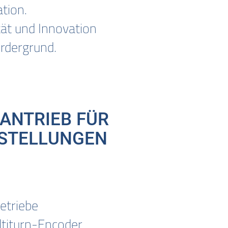
ation.
tät und Innovation
ordergrund.
RANTRIEB FÜR
STELLUNGEN
etriebe
titurn-Encoder