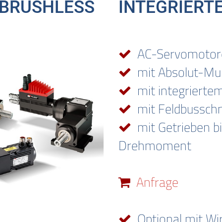
BRUSHLESS
INTEGRIERT
AC-Servomotor
mit Absolut-Mul
mit integriertem
mit Feldbusschni
mit Getrieben b
Drehmoment
Anfrage
Optional mit Wi