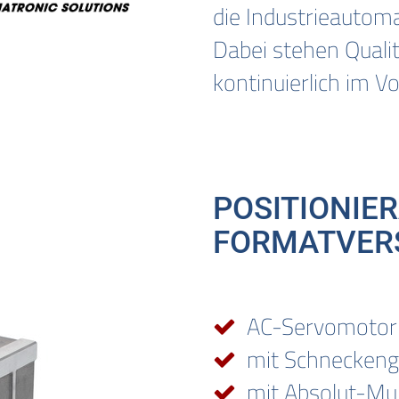
die Industrieautom
Dabei stehen Quali
kontinuierlich im V
POSITIONIE
FORMATVER
AC-Servomotor
mit Schneckeng
mit Absolut-Mul