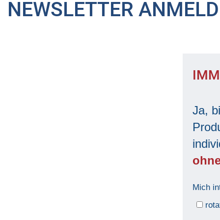
NEWSLETTER ANMEL
IMM
Ja, b
Produ
indiv
ohne
Mich in
rota