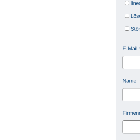
line
Lösu
Stör
E-Mail
Name
Firmen