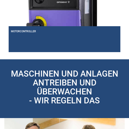
MOTORCONTROLLER
Motoren perfekt regeln und in Steuerungskonzepte einbinden. Wir liefern die passenden
Controller.
Weiter
MASCHINEN UND ANLAGEN
ANTREIBEN UND
ÜBERWACHEN
- WIR REGELN DAS