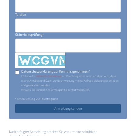
Telefon
Sicherheitsprüfung*
Datenschutzerklärung zur Kenntnis genommen*
Ich habe die
Datenschutzerklärung
zur Kenntnis genommen und stimme zu, dass
meine Angaben und Daten zur Beantwortung meiner Anfrage elektronisch erhoben
und gespeichert werden.
Hinweis: Sie können Ihre Einwilligung jederzeit widerrufen.
* Kennzeichnung von Pflichtangaben.
Anmeldung senden
Nach erfolgter Anmeldung erhalten Sie von uns eine schriftliche