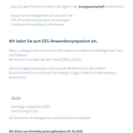
Das sind alles Themen mit denen Sie täglich in der
Energiewirtschaft
konfrontiert werden
Nutzen Sie die Gelegenheit sich über aktuelle
EES-Produktentwicklungen und Lösungen
in lockerer Atmosphäre zu informieren.
Wir laden Sie zum EES-Anwendersymposium ein.
Neben umfangreichen technischen Informationen erhalten Sie die Möglichkeit, Hard
und Software
der neusten Lösungen aus dem Hause EES zu testen.
Welche Aufgabenstellungen muss aktuelle Meldetchnik für Sie erfüllen?
Bei uns können Sie im Kreis von Fachkollegen Fragen stellen und Informationen
austauschen.
Termin
Dienstag, 4. November 2025
Hotel Seeloge Eutin
Die Teilnahme inkl. Mittagessen und Getränken ist kostenlos.
Wir bitten um Anmeldung bis spätestens 30.10.2025