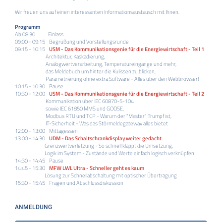
Wir freuen uns auf einen interessanten Informationsaustausch mit Ihnen.
Programm
Ab 08:30 Einlass
09:00 - 09:15 Begrüßung und Vorstellungsrunde
09:15 - 10:15
USM - Das Kommunikationsgenie für die Energiewirtschaft - Teil 1
Architektur, Kaskadierung,
Analogwertverarbeitung, Temperatureingänge und mehr,
das Meldebuch um hinter die Kulissen zu blicken,
Parametrierung ohne extra Software - Alles über den Webbrowser!
10:15 - 10:30 Pause
10:30 - 12:00
USM - Das Kommunikationsgenie für die Energiewirtschaft - Teil 2
Kommunikation über IEC 60870-5-104
sowie IEC 61850 MMS und GOOSE,
Modbus RTU und TCP - Warum der "Master" Trumpf ist,
IT-Sicherheit - Was das Störmeldegateway alles bietet
12:00 - 13:00 Mittagessen
13:00 - 14:30
UDM - Das Schaltschrankdisplay
weiter gedacht
Grenzwertverletzung - So schnell klappt die Umsetzung,
Logik im System - Zustände und Werte einfach logisch verknüpfen
14:30 - 14:45 Pause
14:45 - 15:30
MFW LWL Ultra - Schneller geht es kaum
Lösung zur Schnellabschaltung mit optischer Übertragung
15:30 - 15:45 Fragen und Abschlussdiskussion
ANMELDUNG