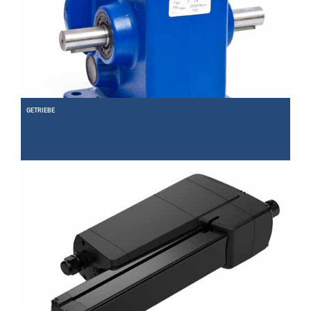
GETRIEBE
Drehzahl runter, Kraft rauf. Unsere Getriebe bilden mit den Motoren eine perfekte
Antriebseinheit.
Weiter