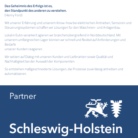
Das Geheimnis des Erfolgs ist es,
den Standpunkt des anderen zu verstehen.
(Henry Ford)
Mit unserer Erfahrung und unserem Know-how bei elektrischen Antrieben, Sensoren und
Steuerungssystemen schaffen wir Lösungen für den Maschinen- und Anlagenbau.
Lokal in Eutin verankert agieren wir branchenübergreifend in Norddeutschland. Mit
unserem umfangreichen Lager können wir schnell und flexibel auf Anforderungen und
Bedarfe
unserer Kunden reagieren.
Wir setzen auf Dialog mit unseren Kunden und Lieferanten sowie Qualität und
Nachhaltigkeit bei der Auswahl der Komponenten.
So entstehen maßgeschneiderte Lösungen, die Prozesse zuverlässig antreiben und
automatisieren.