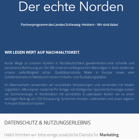
Partnerprogramm des Landes Schleswig-Holstein - Wir sind dabei
WIR LEGEN WERT AUF NACHHALTIGKEIT.
Kurze Wege zu unseren Kunden in Norddeutschland gewährleisten eine schnelle und
persönliche Betreuung vor Ort. Mit unserem umfangreichen Warenlager in Eutin stellen wir
unsere Lieferfähigkeit sicher. Qualitätsprodukte Made in Europe sowie viele
Zulieferbetriebe im Nahbereich sichern Arbeits- und Ausbildungsplätze.
Im Warenverkehr verwenden wir recyclebare Verpackungen und versenden mit lokalen
Logistikern. Mit unserer moderne PV-Anlage mit intelligenter Speichertechnologie nutzen
wir Sonnenenergie. In Kombination mit vernetzten E-Ladesäulen leisten wir so einen
wichtigen Beitrag zur CO2 Einsparung. So können Kunden, Lieferanten und unser eigener
Fuhrpark Solarstrom tanken.
DATENSCHUTZ & NUTZUNGSERLEBNIS
Hallo! Könnten wir bitte einige zusätzliche Dienste für
Marketing